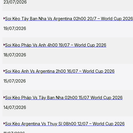
23/07/2026
Soi Kèo Tây Ban Nha Vs Argentina 02h00 20/7 – World Cup 2026
19/07/2026
Soi Kèo Pháp Vs Anh 4h00 19/07 – World Cup 2026
18/07/2026
Soi Kèo Anh Vs Argentina 2h00 16/07 – World Cup 2026
15/07/2026
Soi Kèo Pháp Vs Tây Ban Nha 02h00 15/07 World Cup 2026
14/07/2026
Soi Kèo Argentina Vs Thụy Sĩ 08h00 12/07 – World Cup 2026