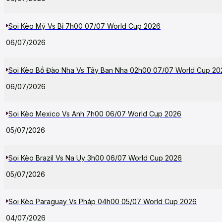
Soi Kèo Mỹ Vs Bỉ 7h00 07/07 World Cup 2026
06/07/2026
Soi Kèo Bồ Đào Nha Vs Tây Ban Nha 02h00 07/07 World Cup 20
06/07/2026
Soi Kèo Mexico Vs Anh 7h00 06/07 World Cup 2026
05/07/2026
Soi Kèo Brazil Vs Na Uy 3h00 06/07 World Cup 2026
05/07/2026
Soi Kèo Paraguay Vs Pháp 04h00 05/07 World Cup 2026
04/07/2026