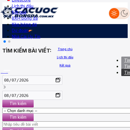
Lịch thi đấu
Kết quả
BXH bóng đá
Livescore
Lịch thi đấu
Kết quả
BXH
Kèo bóng đá
Dự đoán
Diễn đàn
Kèo bóng đá
Dự đoán
Nhà Cái Uy Tín
Trang chủ
TÌM KIẾM BÀI VIẾT:
Lịch thi đấu
Tìm
Kết quả
Tì
More
Tì
Tìm kiếm
Tìm kiếm