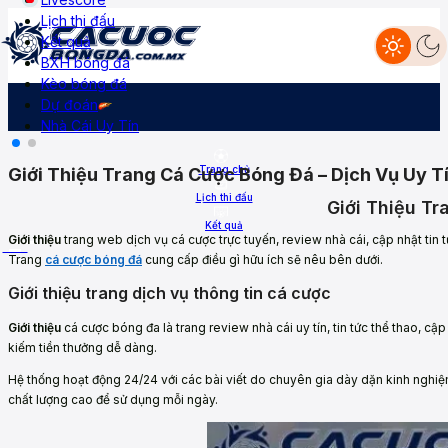
Lịch thi đấu
Kết quả
BXH bóng đá
Livescore
Lịch thi đấu
Kết quả
BXH
Kèo bóng đá
Dự đoán
Diễn đàn
Kèo bóng đá
Dự đoán
Nhà Cái Uy Tín
Trang chủ
Giới Thiệu Trang Cá Cược Bóng Đá – Dịch Vụ Uy T
Lịch thi đấu
Giới Thiệu T
Kết quả
Giới thiệu
trang web dịch vụ cá cược trực tuyến, review nhà cái, cập nhật tin tứ
More
Trang
cá cược bóng đá
cung cấp điều gì hữu ích sẽ nêu bên dưới.
Giới thiệu trang dịch vụ thông tin cá cược
Giới thiệu
cá cược bóng đa là trang review nhà cái uy tín, tin tức thể thao, c
kiếm tiền thưởng dễ dàng.
Hệ thống hoạt động 24/24 với các bài viết do chuyên gia dày dặn kinh nghiệm t
chất lượng cao để sử dụng mỗi ngày.