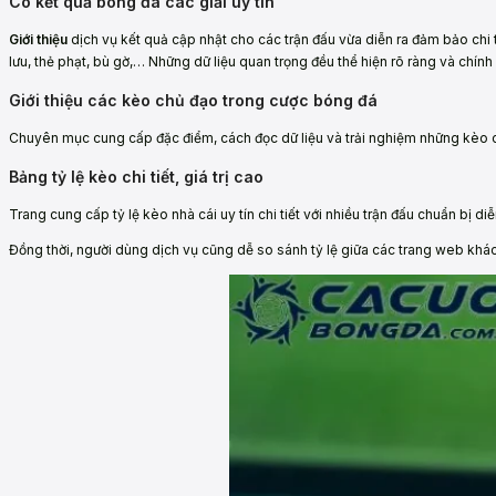
Có kết quả bóng đá các giải uy tín
Giới thiệu
dịch vụ kết quả cập nhật cho các trận đấu vừa diễn ra đảm bảo chi ti
lưu, thẻ phạt, bù gờ,… Những dữ liệu quan trọng đều thể hiện rõ ràng và chí
Giới thiệu các kèo chủ đạo trong cược bóng đá
Chuyên mục cung cấp đặc điểm, cách đọc dữ liệu và trải nghiệm những kèo chủ
Bảng tỷ lệ kèo chi tiết, giá trị cao
Trang cung cấp tỷ lệ kèo nhà cái uy tín chi tiết với nhiều trận đấu chuẩn bị 
Đồng thời, người dùng dịch vụ cũng dễ so sánh tỷ lệ giữa các trang web khác n