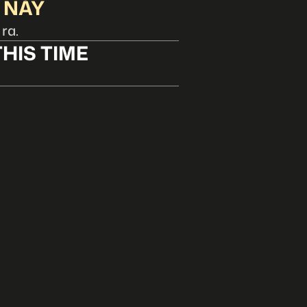
 NÀY
 ra.
HIS TIME
。