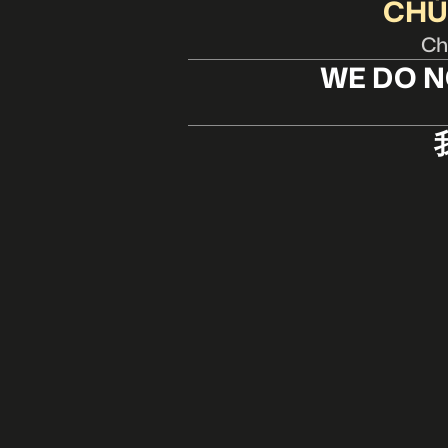
CHÚ
Chú
WE DO N