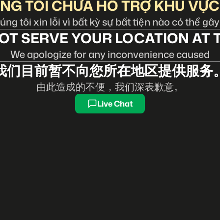
NG TÔI CHƯA HỖ TRỢ KHU VỰC
ng tôi xin lỗi vì bất kỳ sự bất tiện nào có thể gây
OT SERVE YOUR LOCATION AT T
We apologize for any inconvenience caused
我们目前暂不向您所在地区提供服务
由此造成的不便，我们深表歉意。
Live Chat