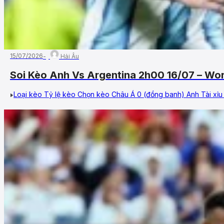
15/07/2026
Hải Âu
Soi Kèo Anh Vs Argentina 2h00 16/07 – Wo
Loại kèo Tỷ lệ kèo Chọn kèo Châu Á 0 (đồng banh) Anh Tài xỉu 