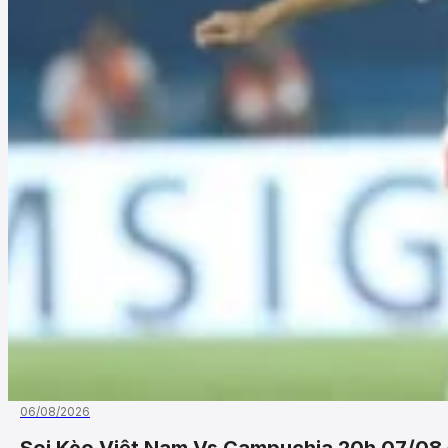
06/08/2026