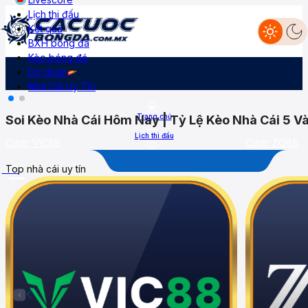
Lịch thi đấu
Kết quả
BXH bóng đá
Livescore
Lịch thi đấu
Kết quả
BXH
Kèo bóng đá
Dự đoán
Diễn đàn
Kèo bóng đá
Dự đoán
Nhà Cái Uy Tín
Trang chủ
Soi Kèo Nhà Cái Hôm Nay | Tỷ Lệ Kèo Nhà Cái 5 
Lịch thi đấu
Cược VIC88
Cược ZO88
Kết quả
Top nhà cái uy tín
More