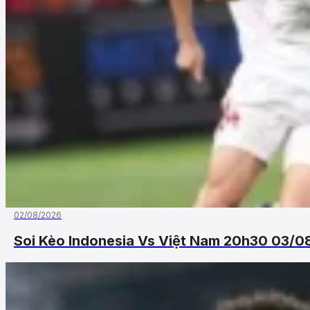
02/08/2026
Soi Kèo Indonesia Vs Việt Nam 20h30 03/0