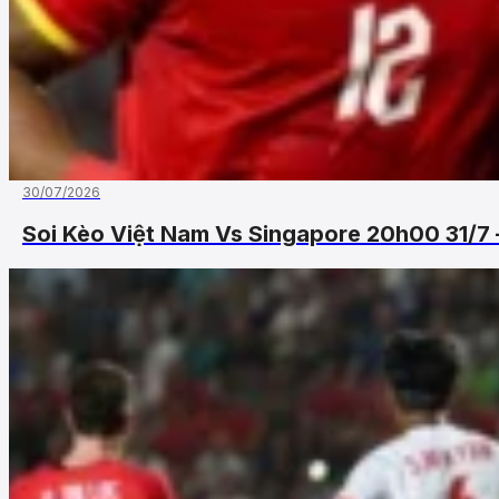
30/07/2026
Soi Kèo Việt Nam Vs Singapore 20h00 31/7