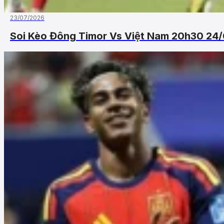
23/07/2026
Soi Kèo Đông Timor Vs Việt Nam 20h30 24