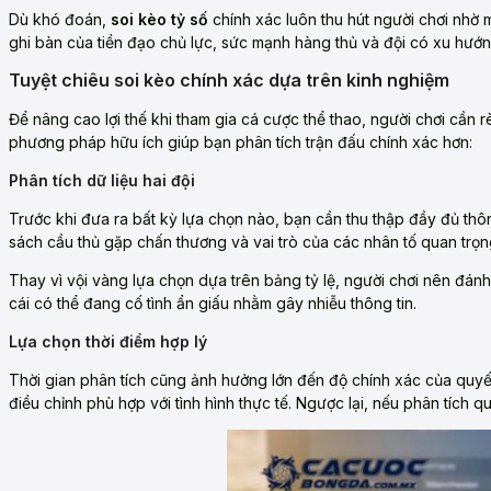
Dù khó đoán,
soi kèo tỷ số
chính xác luôn thu hút người chơi nhờ 
ghi bàn của tiền đạo chủ lực, sức mạnh hàng thủ và đội có xu hướng
Tuyệt chiêu soi kèo chính xác dựa trên kinh nghiệm
Để nâng cao lợi thế khi tham gia cá cược thể thao, người chơi cần
phương pháp hữu ích giúp bạn phân tích trận đấu chính xác hơn:
Phân tích dữ liệu hai đội
Trước khi đưa ra bất kỳ lựa chọn nào, bạn cần thu thập đầy đủ thô
sách cầu thủ gặp chấn thương và vai trò của các nhân tố quan trọng
Thay vì vội vàng lựa chọn dựa trên bảng tỷ lệ, người chơi nên đánh
cái có thể đang cố tình ẩn giấu nhằm gây nhiễu thông tin.
Lựa chọn thời điểm hợp lý
Thời gian phân tích cũng ảnh hưởng lớn đến độ chính xác của quyế
điều chỉnh phù hợp với tình hình thực tế. Ngược lại, nếu phân tích 