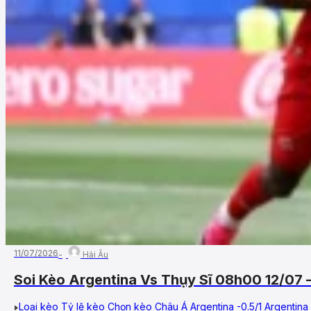
11/07/2026
Hải Âu
Soi Kèo Argentina Vs Thụy Sĩ 08h00 12/07
Loại kèo Tỷ lệ kèo Chọn kèo Châu Á Argentina -0.5/1 Argentina Tà