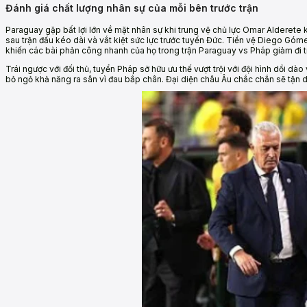
Đánh giá chất lượng nhân sự của mỗi bên trước trận
Paraguay gặp bất lợi lớn về mặt nhân sự khi trung vệ chủ lực Omar Alderete
sau trận đấu kéo dài và vắt kiệt sức lực trước tuyển Đức. Tiền vệ Diego Gómez
khiến các bài phản công nhanh của họ trong trận Paraguay vs Pháp giảm đi tí
Trái ngược với đối thủ, tuyển Pháp sở hữu ưu thế vượt trội với đội hình dồi
bỏ ngỏ khả năng ra sân vì đau bắp chân. Đại diện châu Âu chắc chắn sẽ tận 