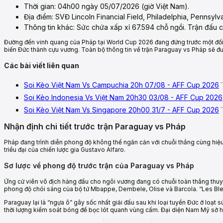
Thời gian: 04h00 ngày 05/07/2026 (giờ Việt Nam).
Địa điểm: SVĐ Lincoln Financial Field, Philadelphia, Pennsylv
Thông tin khác: Sức chứa xấp xỉ 67.594 chỗ ngồi. Trận đấu c
Đường đến vinh quang của Pháp tại World Cup 2026 đang đứng trước một đối 
biến Đức thành cựu vương. Toàn bộ thông tin về trận Paraguay vs Pháp sẽ đ
Các bài viết liên quan
Soi Kèo Việt Nam Vs Campuchia 20h 07/08 - AFF Cup 2026
Soi Kèo Indonesia Vs Việt Nam 20h30 03/08 - AFF Cup 2026
Soi Kèo Việt Nam Vs Singapore 20h00 31/7 - AFF Cup 2026
Nhận định chi tiết trước trận Paraguay vs Pháp
Pháp đang trình diễn phong độ không thể ngăn cản với chuỗi thắng cùng hiệu
triều đại của chiến lược gia Gustavo Alfaro.
Sơ lược về phong độ trước trận của Paraguay vs Pháp
Ứng cử viên vô địch hàng đầu cho ngôi vương đang có chuỗi toàn thắng thuyết ph
phong độ chói sáng của bộ tứ Mbappe, Dembele, Olise và Barcola. “Les Bleus
Paraguay lại là “ngựa ô” gây sốc nhất giải đấu sau khi loại tuyển Đức ở loạt
thời lượng kiểm soát bóng để bọc lót quanh vùng cấm. Đại diện Nam Mỹ sở hữ