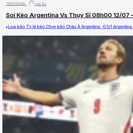
11/07/2026
Hải Âu
Soi Kèo Argentina Vs Thụy Sĩ 08h00 12/07
Loại kèo Tỷ lệ kèo Chọn kèo Châu Á Argentina -0.5/1 Argentina Tà