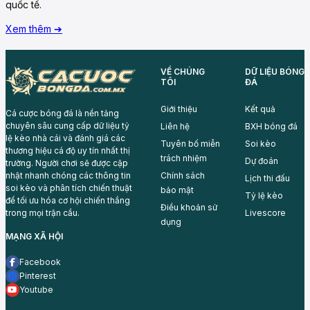
quốc tế.
Xem thêm ➔
VỀ CHÚNG
DỮ LIỆU BÓNG
TÔI
ĐÁ
Giới thiệu
Kết quả
Cá cược bóng đá là nền tảng
chuyên sâu cung cấp dữ liệu tỷ
Liên hệ
BXH bóng đá
lệ kèo nhà cái và đánh giá các
Tuyên bố miễn
Soi kèo
thương hiệu cá độ uy tín nhất thị
trách nhiệm
Dự đoán
trường. Người chơi sẽ được cập
Chính sách
nhật nhanh chóng các thông tin
Lịch thi đấu
soi kèo và phân tích chiến thuật
bảo mật
Tỷ lệ kèo
để tối ưu hóa cơ hội chiến thắng
Điều khoản sử
Livescore
trong mọi trận cầu.
dụng
MẠNG XÃ HỘI
Facebook
Pinterest
Youtube