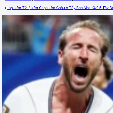
Loại kèo Tỷ lệ kèo Chọn kèo Châu Á Tây Ban Nha -0/0.5 Tây Ban