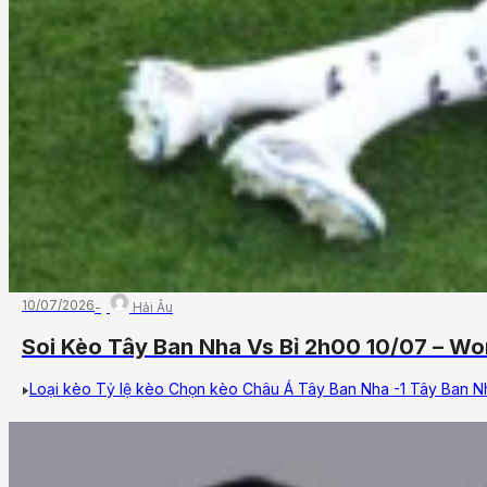
10/07/2026
Hải Âu
Soi Kèo Tây Ban Nha Vs Bỉ 2h00 10/07 – Wo
Loại kèo Tỷ lệ kèo Chọn kèo Châu Á Tây Ban Nha -1 Tây Ban Nha 