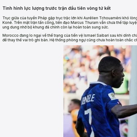
Tình hình lực lượng trước trận đầu tiên vòng tứ kết
Trục giữa của tuyển Pháp gặp trục trặc lớn khi Aurélien Tchouaméni khó lòng
Koné. Trên mặt trận tấn công, tiền đạo Marcus Thuram vẫn chưa thể tập luyện 
ung dung nhờ bộ khung đá chính còn lại hoàn toàn sung sức.
Morocco đang lo ngại về thể trạng của tiền vệ Ismael Saibari sau khi dính 
để thay thế vai trò ghi bàn. Hệ thống phòng ngự cũng chưa hoàn toàn chắc 