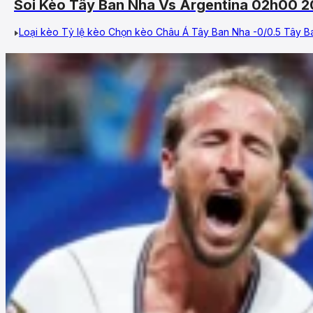
Soi Kèo Tây Ban Nha Vs Argentina 02h00 2
Loại kèo Tỷ lệ kèo Chọn kèo Châu Á Tây Ban Nha -0/0.5 Tây Ban