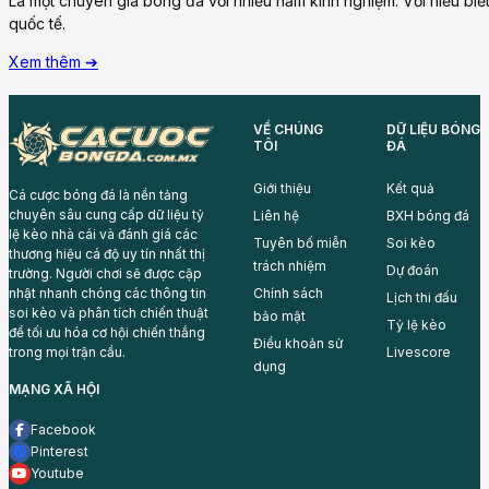
Là một chuyên gia bóng đá với nhiều năm kinh nghiệm. Với hiểu bi
quốc tế.
Xem thêm ➔
VỀ CHÚNG
DỮ LIỆU BÓNG
TÔI
ĐÁ
Giới thiệu
Kết quả
Cá cược bóng đá là nền tảng
chuyên sâu cung cấp dữ liệu tỷ
Liên hệ
BXH bóng đá
lệ kèo nhà cái và đánh giá các
Tuyên bố miễn
Soi kèo
thương hiệu cá độ uy tín nhất thị
trách nhiệm
Dự đoán
trường. Người chơi sẽ được cập
Chính sách
nhật nhanh chóng các thông tin
Lịch thi đấu
soi kèo và phân tích chiến thuật
bảo mật
Tỷ lệ kèo
để tối ưu hóa cơ hội chiến thắng
Điều khoản sử
Livescore
trong mọi trận cầu.
dụng
MẠNG XÃ HỘI
Facebook
Pinterest
Youtube