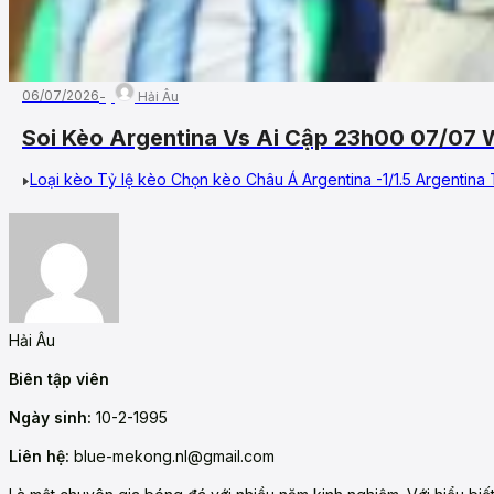
06/07/2026
Hải Âu
Soi Kèo Argentina Vs Ai Cập 23h00 07/07 
Loại kèo Tỷ lệ kèo Chọn kèo Châu Á Argentina -1/1.5 Argentina Tà
Hải Âu
Biên tập viên
Ngày sinh:
10-2-1995
Liên hệ:
blue-mekong.nl@gmail.com