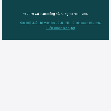
© 2026 Cá cược bóng đá. All rights reserved.
Giới thiệu
Liên hệ
Miễn trừ trách nhiệm
Chính sách bảo mật
Điều khoản sử dụng