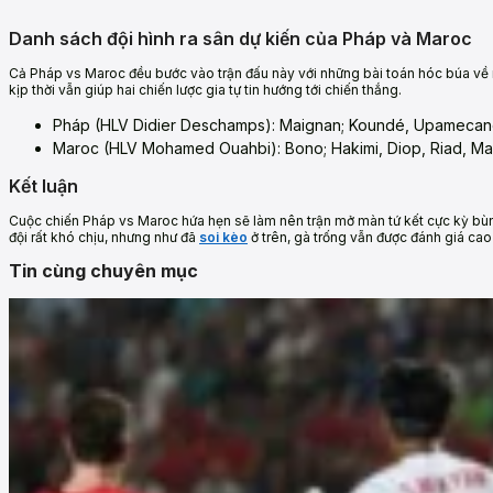
Danh sách đội hình ra sân dự kiến của Pháp và Maroc
Cả Pháp vs Maroc đều bước vào trận đấu này với những bài toán hóc búa về mặ
kịp thời vẫn giúp hai chiến lược gia tự tin hướng tới chiến thắng.
Pháp (HLV Didier Deschamps): Maignan; Koundé, Upamecano, 
Maroc (HLV Mohamed Ouahbi): Bono; Hakimi, Diop, Riad, Mazr
Kết luận
Cuộc chiến Pháp vs Maroc hứa hẹn sẽ làm nên trận mở màn tứ kết cực kỳ bùn
đội rất khó chịu, nhưng như đã
soi kèo
ở trên, gà trống vẫn được đánh giá cao
Tin cùng chuyên mục