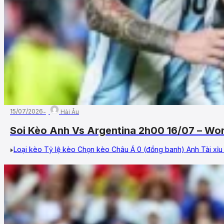
15/07/2026
Hải Âu
Soi Kèo Anh Vs Argentina 2h00 16/07 – Wo
Loại kèo Tỷ lệ kèo Chọn kèo Châu Á 0 (đồng banh) Anh Tài xỉu 