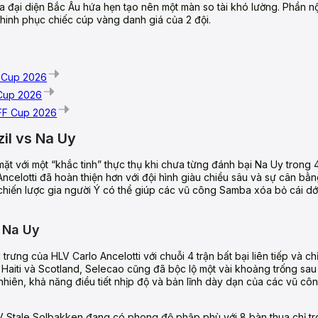
a đại diện Bắc Âu hứa hẹn tạo nên một màn so tài khó lường. Phần n
chinh phục chiếc cúp vàng danh giá của 2 đội.
F Cup 2026
 Cup 2026
AFF Cup 2026
zil vs Na Uy
mặt với một “khắc tinh” thực thụ khi chưa từng đánh bại Na Uy trong 
Ancelotti đã hoàn thiện hơn với đội hình giàu chiều sâu và sự cân bằ
vị chiến lược gia người Ý có thể giúp các vũ công Samba xóa bỏ cái dớ
s Na Uy
rưng của HLV Carlo Ancelotti với chuỗi 4 trận bất bại liên tiếp và ch
Haiti và Scotland, Selecao cũng đã bộc lộ một vài khoảng trống sau 
nhiên, khả năng điều tiết nhịp độ và bản lĩnh dày dạn của các vũ cô
HLV Stale Solbakken đang có phong độ phập phù với 8 bàn thua chỉ tr