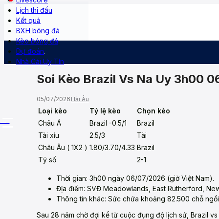
Lịch thi đấu
Kết quả
BXH bóng đá
Livescore
Lịch thi đấu
Kết quả
BXH
Kèo bóng đá
Dự đoán
Diễn đàn
Kèo bóng đá
Dự đoán
Nhà Cái Uy Tín
Soi Kèo Brazil Vs Na Uy 3h00 
05/07/2026
Hải Âu
Loại kèo
Tỷ lệ kèo
Chọn kèo
More
Châu Á
Brazil -0.5/1
Brazil
Tài xỉu
2.5/3
Tài
Châu Âu ( 1X2 )
1.80/3.70/4.33
Brazil
Tỷ số
2-1
Thời gian: 3h00 ngày 06/07/2026 (giờ Việt Nam).
Địa điểm: SVĐ Meadowlands, East Rutherford, New
Thông tin khác: Sức chứa khoảng 82.500 chỗ ngồi.
Sau 28 năm chờ đợi kể từ cuộc đụng độ lịch sử, Brazil vs