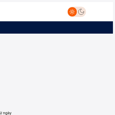
tử ngày