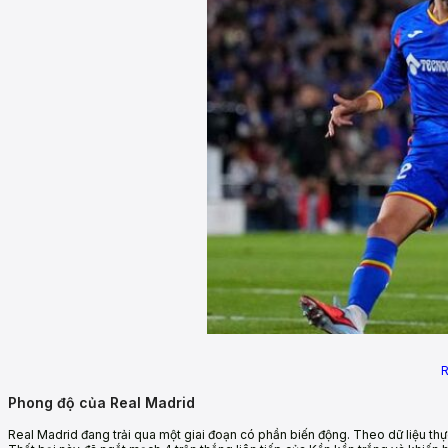
R
Phong độ của Real Madrid
Real Madrid đang trải qua một giai đoạn có phần biến động. Theo dữ liệu thự