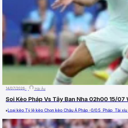
14/07/2026
Hải Âu
Soi Kèo Pháp Vs Tây Ban Nha 02h00 15/07
Loại kèo Tỷ lệ kèo Chọn kèo Châu Á Pháp -0/0.5 Pháp Tài xỉu 2