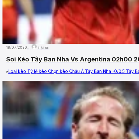
19/07/2026
Hải Âu
Soi Kèo Tây Ban Nha Vs Argentina 02h00 2
Loại kèo Tỷ lệ kèo Chọn kèo Châu Á Tây Ban Nha -0/0.5 Tây Ban