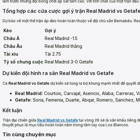
lầm trước những đội bóng chơi áp sát tầm cao. Với tính chất của một trận đấ
Tổng hợp các cửa cược gợi ý trận Real Madrid vs Getaf
Dự báo về một thế trận áp đảo hoàn toàn thuộc về đội chủ sân Bernabéu. Rea
Kèo
Gợi ý
Châu Á
Real Madrid -1.5
Châu Âu
Real Madrid thắng
Tài xỉu
Tài 2.75
Tỷ số chung cuộc
Real Madrid 3-0 Getafe
Dự kiến đội hình ra sân Real Madrid vs Getafe
Cả
Real Madrid vs Getafe
dự kiến sẽ tung ra bộ khung mạnh nhất để quyết đ
Real Madrid:
Courtois, Carvajal, Asencio, Alaba, Carreras,
Getafe:
Soria, Femenia, Duarte, Abqar, Romero, Sanchez, Mil
Kết luận
Trận đại chiến giữa
Real Madrid vs Getafe
tại vòng 26 sẽ là sân khấu riêng đ
thuyết phục là mục tiêu hoàn toàn nằm trong tầm tay của Los Blancos.
Tin cùng chuyên mục