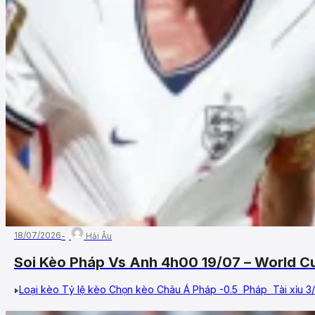
18/07/2026
Hải Âu
Soi Kèo Pháp Vs Anh 4h00 19/07 – World C
Loại kèo Tỷ lệ kèo Chọn kèo Châu Á Pháp -0.5 Pháp Tài xỉu 3/3