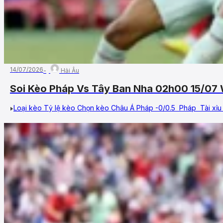
14/07/2026
Hải Âu
Soi Kèo Pháp Vs Tây Ban Nha 02h00 15/07
Loại kèo Tỷ lệ kèo Chọn kèo Châu Á Pháp -0/0.5 Pháp Tài xỉu 2