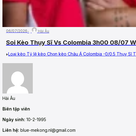
06/07/2026
Hải Âu
Soi Kèo Thụy Sĩ Vs Colombia 3h00 08/07 
Loại kèo Tỷ lệ kèo Chọn kèo Châu Á Colombia -0/0.5 Thụy Sĩ Tài
Hải Âu
Biên tập viên
Ngày sinh:
10-2-1995
Liên hệ:
blue-mekong.nl@gmail.com