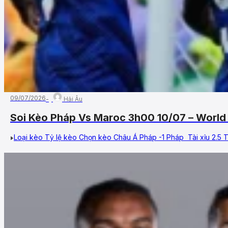
09/07/2026
Hải Âu
Soi Kèo Pháp Vs Maroc 3h00 10/07 – Worl
Loại kèo Tỷ lệ kèo Chọn kèo Châu Á Pháp -1 Pháp Tài xỉu 2.5 Tà