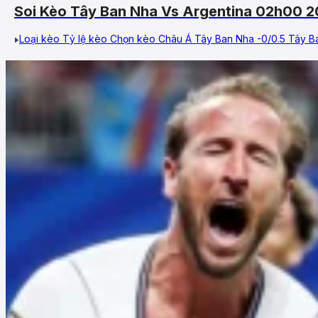
Soi Kèo Tây Ban Nha Vs Argentina 02h00 2
Loại kèo Tỷ lệ kèo Chọn kèo Châu Á Tây Ban Nha -0/0.5 Tây Ban