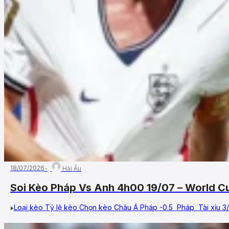
18/07/2026
Hải Âu
Soi Kèo Pháp Vs Anh 4h00 19/07 – World C
Loại kèo Tỷ lệ kèo Chọn kèo Châu Á Pháp -0.5 Pháp Tài xỉu 3/3