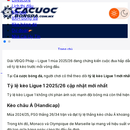
Lịch thi đấu
Kết quả
BXH bóng đá
Livescore
Lịch thi đấu
Kết quả
BXH
Kèo bóng đá
Dự đoán
Diễn đàn
Kèo bóng đá
Dự đoán
Nhà Cái Uy Tín
Trang chủ
Lịch thi đấu
Giải VĐQG Pháp – Ligue 1 mùa 2025/26 đang chứng kiến cuộc đua hấp dẫ
Kết quả
về tỷ lệ kèo trước mỗi vòng đấu.
More
Tại
Cá cược bóng đá
, người chơi có thể theo dõi
tỷ lệ kèo Ligue 1 mới nhấ
Tỷ lệ kèo Ligue 1 2025/26 cập nhật mới nhất
Tỷ lệ kèo Ligue 1 không chỉ phản ánh sức mạnh đội bóng mà còn thể hiện k
Kèo châu Á (Handicap)
Mùa 2024/25, PSG thắng 26/34 trận và đạt tỷ lệ thắng kèo châu Á khoảng 5
Trong khi đó, Monaco và
Olympique de Marseille
lại mang về hiệu suất 
đội top giữa bảng ngày càng thi đấu ổn định.