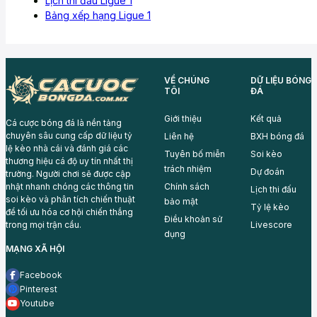
Lịch thi đấu Ligue 1
Bảng xếp hạng Ligue 1
VỀ CHÚNG
DỮ LIỆU BÓNG
TÔI
ĐÁ
Giới thiệu
Kết quả
Cá cược bóng đá là nền tảng
chuyên sâu cung cấp dữ liệu tỷ
Liên hệ
BXH bóng đá
lệ kèo nhà cái và đánh giá các
Tuyên bố miễn
Soi kèo
thương hiệu cá độ uy tín nhất thị
trách nhiệm
Dự đoán
trường. Người chơi sẽ được cập
Chính sách
nhật nhanh chóng các thông tin
Lịch thi đấu
soi kèo và phân tích chiến thuật
bảo mật
Tỷ lệ kèo
để tối ưu hóa cơ hội chiến thắng
Điều khoản sử
Livescore
trong mọi trận cầu.
dụng
MẠNG XÃ HỘI
Facebook
Pinterest
Youtube