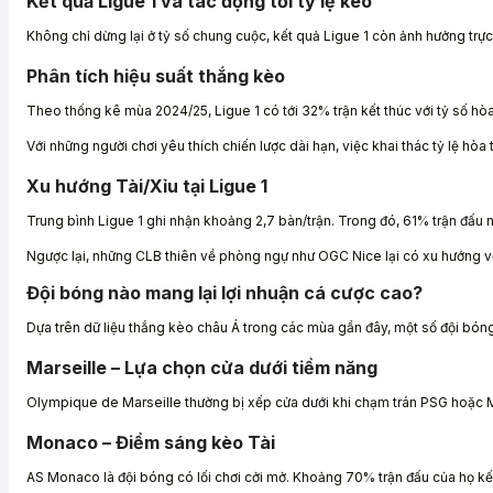
Kết quả Ligue 1 và tác động tới tỷ lệ kèo
Không chỉ dừng lại ở tỷ số chung cuộc, kết quả Ligue 1 còn ảnh hưởng trực 
Phân tích hiệu suất thắng kèo
Theo thống kê mùa 2024/25, Ligue 1 có tới 32% trận kết thúc với tỷ số h
Với những người chơi yêu thích chiến lược dài hạn, việc khai thác tỷ lệ hòa 
Xu hướng Tài/Xỉu tại Ligue 1
Trung bình Ligue 1 ghi nhận khoảng 2,7 bàn/trận. Trong đó, 61% trận đấu 
Ngược lại, những CLB thiên về phòng ngự như
OGC Nice
lại có xu hướng v
Đội bóng nào mang lại lợi nhuận cá cược cao?
Dựa trên dữ liệu thắng kèo châu Á trong các mùa gần đây, một số đội bóng 
Marseille – Lựa chọn cửa dưới tiềm năng
Olympique de Marseille
thường bị xếp cửa dưới khi chạm trán PSG hoặc Mo
Monaco – Điểm sáng kèo Tài
AS Monaco
là đội bóng có lối chơi cởi mở. Khoảng 70% trận đấu của họ kết