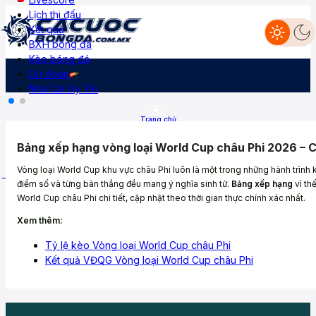
Lịch thi đấu
Kết quả
BXH bóng đá
Livescore
Lịch thi đấu
Kết quả
BXH
Kèo bóng đá
Dự đoán
Diễn đàn
Kèo bóng đá
Dự đoán
Nhà Cái Uy Tín
Trang chủ
Lịch thi đấu
Bảng xếp hạng vòng loại World Cup châu Phi 2026 – 
Kết quả
Vòng loại World Cup khu vực châu Phi luôn là một trong những hành trình khố
More
điểm số và từng bàn thắng đều mang ý nghĩa sinh tử.
Bảng xếp hạng
vì th
World Cup châu Phi chi tiết, cập nhật theo thời gian thực chính xác nhất.
Xem thêm:
Tỷ lệ kèo Vòng loại World Cup châu Phi
Kết quả VĐQG Vòng loại World Cup châu Phi