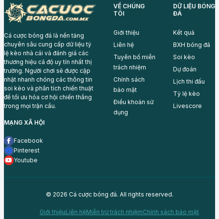
VỀ CHÚNG
DỮ LIỆU BÓNG
TÔI
ĐÁ
Giới thiệu
Kết quả
Cá cược bóng đá là nền tảng
chuyên sâu cung cấp dữ liệu tỷ
Liên hệ
BXH bóng đá
lệ kèo nhà cái và đánh giá các
Tuyên bố miễn
Soi kèo
thương hiệu cá độ uy tín nhất thị
trách nhiệm
Dự đoán
trường. Người chơi sẽ được cập
Chính sách
nhật nhanh chóng các thông tin
Lịch thi đấu
soi kèo và phân tích chiến thuật
bảo mật
Tỷ lệ kèo
để tối ưu hóa cơ hội chiến thắng
Điều khoản sử
Livescore
trong mọi trận cầu.
dụng
MẠNG XÃ HỘI
Facebook
Pinterest
Youtube
© 2026 Cá cược bóng đá. All rights reserved.
Giới thiệu
Liên hệ
Miễn trừ trách nhiệm
Chính sách bảo mật